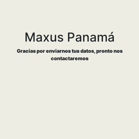
Gracias Cotizador - Formular
Hoppa till huvudinnehåll
Maxus Panamá
Gracias por enviarnos tus datos, pronto nos
contactaremos